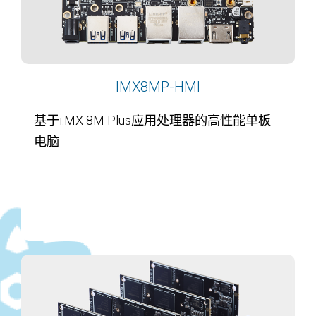
IMX8MP-HMI
基于i.MX 8M Plus应用处理器的高性能单板
电脑