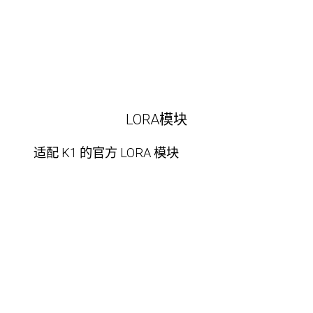
LORA模块
适配 K1 的官方 LORA 模块