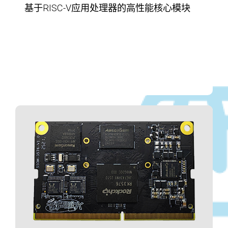
基于RISC-V应用处理器的高性能核心模块