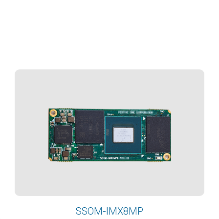
SSOM-IMX8MP