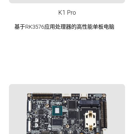
K1 Pro
基于RK3576应用处理器的高性能单板电脑