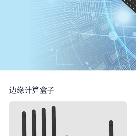
边缘计算盒子