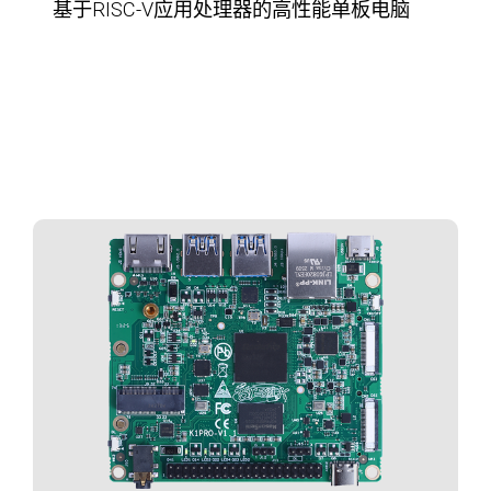
基于RISC-V应用处理器的高性能单板电脑