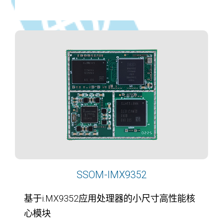
SSOM-IMX9352
基于i.MX9352应用处理器的小尺寸高性能核
心模块