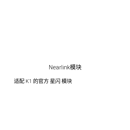
Nearlink模块
适配 K1 的官方 星闪 模块