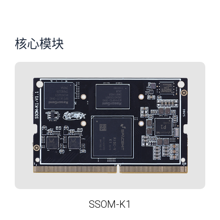
核心模块
SSOM-K1