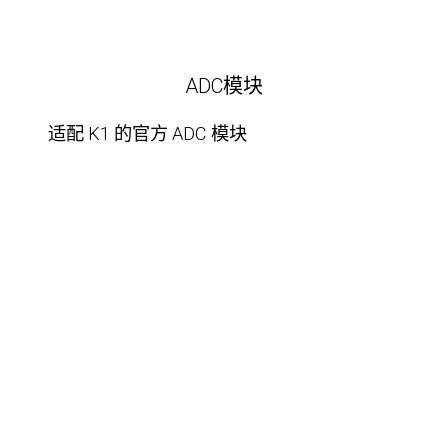
ADC模块
适配 K1 的官方 ADC 模块