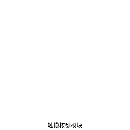
触摸按键模块