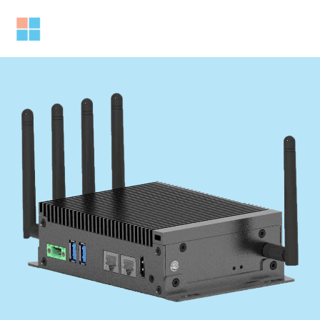
跳
至
Mai
内
容
Men