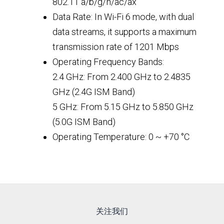
802.11 a/b/g/n/ac/ax
Data Rate: In Wi-Fi 6 mode, with dual
data streams, it supports a maximum
transmission rate of 1201 Mbps
Operating Frequency Bands:
2.4 GHz: From 2.400 GHz to 2.4835
GHz (2.4G ISM Band)
5 GHz: From 5.15 GHz to 5.850 GHz
(5.0G ISM Band)
Operating Temperature: 0 ~ +70 °C
关注我们