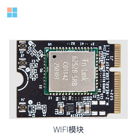
跳
至
Mai
内
容
Men
WIFI模块