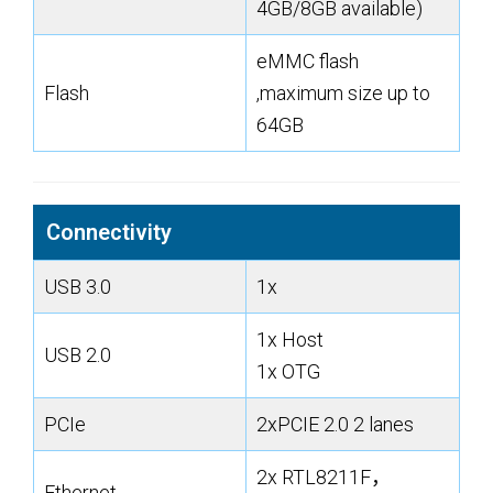
4GB/8GB available)
eMMC flash
Flash
,maximum size up to
64GB
Connectivity
USB 3.0
1x
1x Host
USB 2.0
1x OTG
PCIe
2xPCIE 2.0 2 lanes
2x RTL8211F，
Ethernet