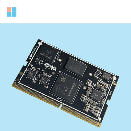
跳
至
Mai
内
容
Men