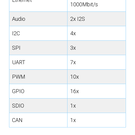
1000Mbit/s
Audio
2x I2S
I2C
4x
SPI
3x
UART
7x
PWM
10x
GPIO
16x
SDIO
1x
CAN
1x