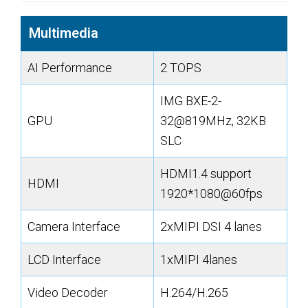
Multimedia
AI Performance
2 TOPS
IMG BXE-2-
GPU
32@819MHz, 32KB
SLC
HDMI1.4 support
HDMI
1920*1080@60fps
Camera Interface
2xMIPI DSI 4 lanes
LCD Interface
1xMIPI 4lanes
Video Decoder
H.264/H.265