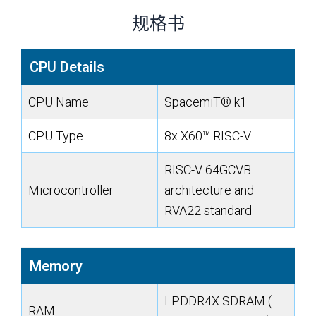
规格书
CPU Details
CPU Name
SpacemiT® k1
CPU Type
8x X60™ RISC-V
RISC-V 64GCVB
Microcontroller
architecture and
RVA22 standard
Memory
LPDDR4X SDRAM (
RAM