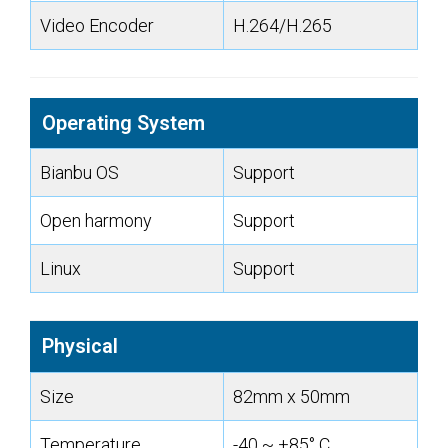
Video Encoder
H.264/H.265
Operating System
Bianbu OS
Support
Open harmony
Support
Linux
Support
Physical
Size
82mm x 50mm
Temperature
-40 ~ +85° C