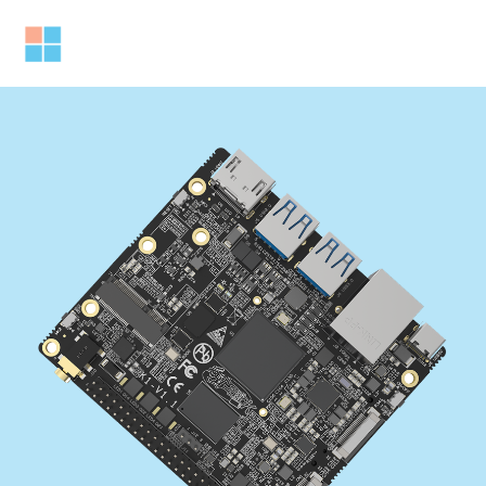
跳
至
Mai
内
容
Men