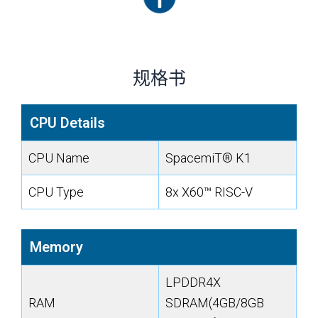
规格书
CPU Details
CPU Name
SpacemiT® K1
CPU Type
8x X60™ RISC-V
Memory
LPDDR4X
RAM
SDRAM(4GB/8GB