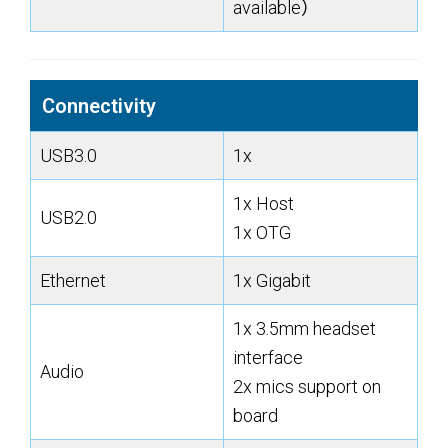
available）
Connectivity
USB3.0
1x
1x Host
USB2.0
1x OTG
Ethernet
1x Gigabit
1x 3.5mm headset
interface
Audio
2x mics support on
board