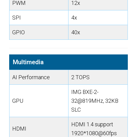
PWM
12x
SPI
4x
GPIO
40x
Multimedia
AI Performance
2 TOPS
IMG BXE-2-
GPU
32@819MHz, 32KB
SLC
HDMI 1.4 support
HDMI
1920*1080@60fps