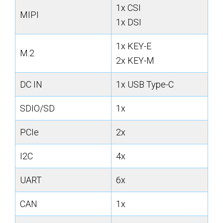
1x CSI
MIPI
1x DSI
1x KEY-E
M.2
2x KEY-M
DC IN
1x USB Type-C
SDIO/SD
1x
PCIe
2x
I2C
4x
UART
6x
CAN
1x