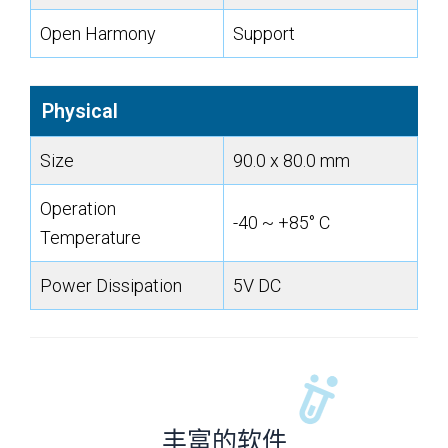
Open Harmony
Support
Physical
Size
90.0 x 80.0 mm
Operation
-40 ~ +85° C
Temperature
Power Dissipation
5V DC
丰富的软件