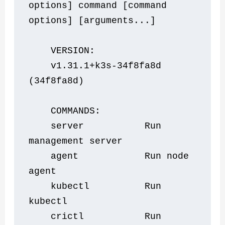
options] command [command 
options] [arguments...]
    VERSION:
    v1.31.1+k3s-34f8fa8d 
(34f8fa8d)
    COMMANDS:
    server           Run 
management server
    agent            Run node 
agent
    kubectl          Run 
kubectl
    crictl           Run 