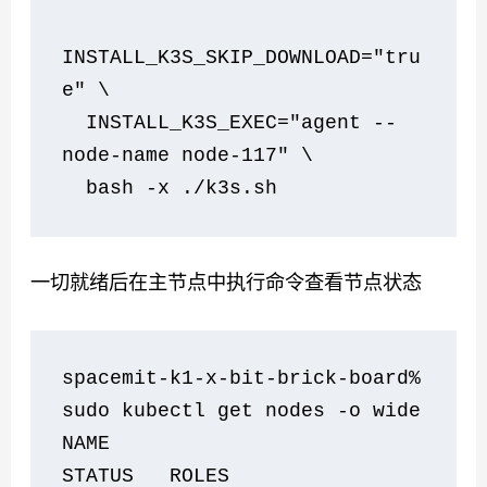
INSTALL_K3S_SKIP_DOWNLOAD="tru
e" \
  INSTALL_K3S_EXEC="agent --
node-name node-117" \
  bash -x ./k3s.sh    
一切就绪后在主节点中执行命令查看节点状态
spacemit-k1-x-bit-brick-board% 
sudo kubectl get nodes -o wide
NAME                            
STATUS   ROLES                  