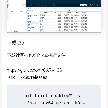
下载k3s
下载社区打包好的k3s执行文件
https://github.com/CARV-ICS-
FORTH/k3s/releases
    bit-brick-desktop% ls
    k3s-riscv64.gz.aa  k3s-