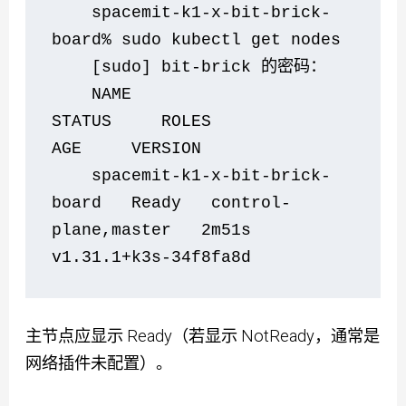
    spacemit-k1-x-bit-brick-
board% sudo kubectl get nodes
    [sudo] bit-brick 的密码：
    NAME                            
STATUS     ROLES                  
AGE     VERSION
    spacemit-k1-x-bit-brick-
board   Ready   control-
plane,master   2m51s   
v1.31.1+k3s-34f8fa8d
主节点应显示 Ready（若显示 NotReady，通常是
网络插件未配置）。