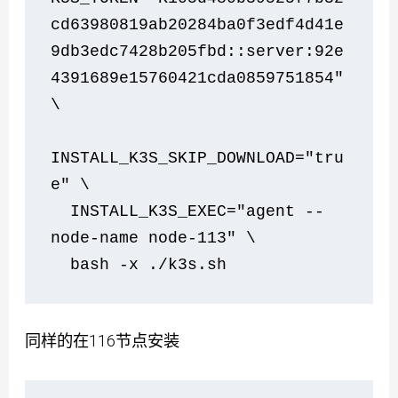
cd63980819ab20284ba0f3edf4d41e
9db3edc7428b205fbd::server:92e
4391689e15760421cda0859751854" 
\
INSTALL_K3S_SKIP_DOWNLOAD="tru
e" \
  INSTALL_K3S_EXEC="agent --
node-name node-113" \
  bash -x ./k3s.sh    
同样的在116节点安装