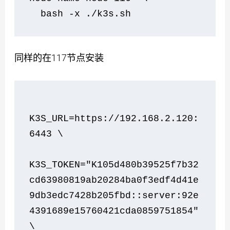
  bash -x ./k3s.sh    
同样的在117节点安装
K3S_URL=https://192.168.2.120:
6443 \
K3S_TOKEN="K105d480b39525f7b32
cd63980819ab20284ba0f3edf4d41e
9db3edc7428b205fbd::server:92e
4391689e15760421cda0859751854" 
\