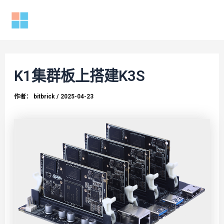
跳
至
Mai
内
容
Men
K1集群板上搭建K3S
作者：
bitbrick
/
2025-04-23