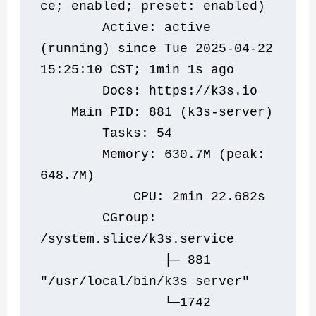
ce; enabled; preset: enabled)
        Active: active 
(running) since Tue 2025-04-22 
15:25:10 CST; 1min 1s ago
        Docs: https://k3s.io
    Main PID: 881 (k3s-server)
        Tasks: 54
        Memory: 630.7M (peak: 
648.7M)
            CPU: 2min 22.682s
        CGroup: 
/system.slice/k3s.service
                ├─ 881 
"/usr/local/bin/k3s server"
                └─1742 