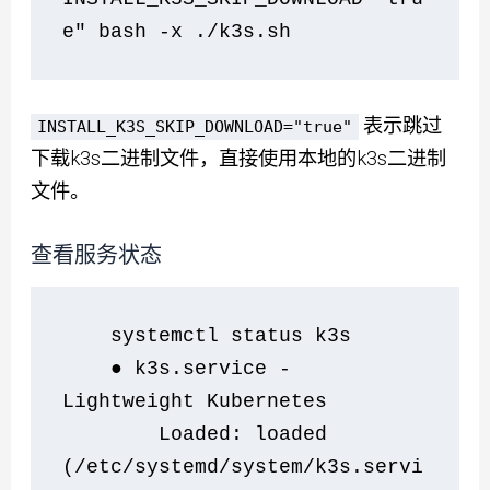
e" bash -x ./k3s.sh      
表示跳过
INSTALL_K3S_SKIP_DOWNLOAD="true"
下载k3s二进制文件，直接使用本地的k3s二进制
文件。
查看服务状态
    systemctl status k3s
    ● k3s.service - 
Lightweight Kubernetes
        Loaded: loaded 
(/etc/systemd/system/k3s.servi