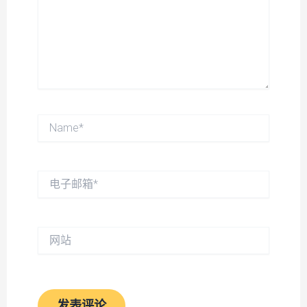
Name*
电
子
邮
箱
*
网
站