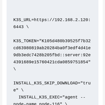
K3S_URL=https://192.168.2.120:
6443 \
K3S_TOKEN="K105d480b39525f7b32
cd63980819ab20284ba0f3edf4d41e
9db3edc7428b205fbd::server:92e
4391689e15760421cda0859751854" 
\
INSTALL_K3S_SKIP_DOWNLOAD="tru
e" \
  INSTALL_K3S_EXEC="agent --
node-name node-116" \