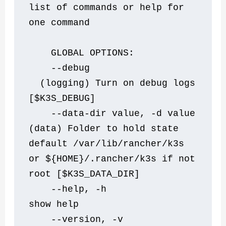
list of commands or help for 
one command
    GLOBAL OPTIONS:
    --debug                   
  (logging) Turn on debug logs 
[$K3S_DEBUG]
    --data-dir value, -d value  
(data) Folder to hold state 
default /var/lib/rancher/k3s 
or ${HOME}/.rancher/k3s if not 
root [$K3S_DATA_DIR]
    --help, -h                  
show help
    --version, -v             