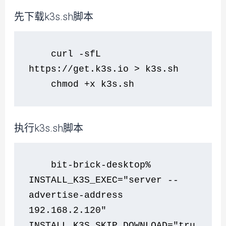
先下载k3s.sh脚本
    curl -sfL 
https://get.k3s.io > k3s.sh 
    chmod +x k3s.sh
执行k3s.sh脚本
    bit-brick-desktop%  
INSTALL_K3S_EXEC="server --
advertise-address 
192.168.2.120" 
INSTALL_K3S_SKIP_DOWNLOAD="tru