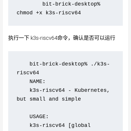
        bit-brick-desktop% 
chmod +x k3s-riscv64
执行一下 k3s-riscv64命令，确认是否可以运行
    bit-brick-desktop% ./k3s-
riscv64 
    NAME:
    k3s-riscv64 - Kubernetes, 
but small and simple
    USAGE:
    k3s-riscv64 [global 