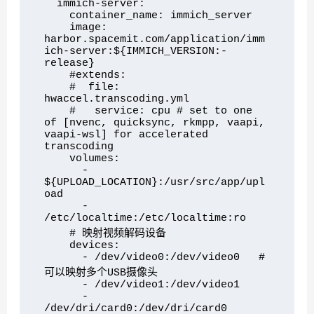
  immich-server:

    container_name: immich_server

    image: 
harbor.spacemit.com/application/imm
ich-server:${IMMICH_VERSION:-
release}

    #extends:

    #  file: 
hwaccel.transcoding.yml

    #   service: cpu # set to one 
of [nvenc, quicksync, rkmpp, vaapi, 
vaapi-wsl] for accelerated 
transcoding

    volumes:

      - 
${UPLOAD_LOCATION}:/usr/src/app/upl
oad

      - 
/etc/localtime:/etc/localtime:ro

    # 映射视频解码设备

    devices:

      - /dev/video0:/dev/video0   # 
可以映射多个USB摄像头

      - /dev/video1:/dev/video1

      - 
/dev/dri/card0:/dev/dri/card0
