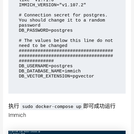
like "v1.71.0"

IMMICH_VERSION="v1.107.2"

# Connection secret for postgres. 
You should change it to a random 
password

DB_PASSWORD=postgres

# The values below this line do not 
need to be changed

###################################
###################################
#############

DB_USERNAME=postgres

DB_DATABASE_NAME=immich

DB_VECTOR_EXTENSION=pgvector

执行
即可成功运行
sudo docker-compose up
Immich