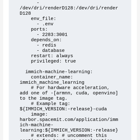
      - 
/dev/dri/renderD128:/dev/dri/render
D128

    env_file:

      - .env

    ports:

      - 2283:3001

    depends_on:

      - redis

      - database

    restart: always

    privileged: true

  immich-machine-learning:

    container_name: 
immich_machine_learning

    # For hardware acceleration, 
add one of -[armnn, cuda, openvino] 
to the image tag.

    # Example tag: 
${IMMICH_VERSION:-release}-cuda

    image: 
harbor.spacemit.com/application/imm
ich-machine-
learning:${IMMICH_VERSION:-release}

    # extends: # uncomment this 