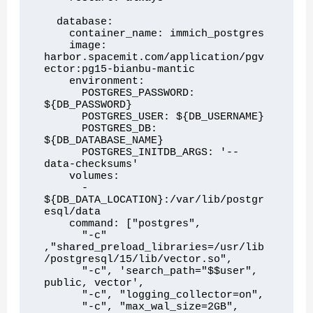
  database:

    container_name: immich_postgres

    image: 
harbor.spacemit.com/application/pgv
ector:pg15-bianbu-mantic

    environment:

      POSTGRES_PASSWORD: 
${DB_PASSWORD}

      POSTGRES_USER: ${DB_USERNAME}

      POSTGRES_DB: 
${DB_DATABASE_NAME}

      POSTGRES_INITDB_ARGS: '--
data-checksums'

    volumes:

      - 
${DB_DATA_LOCATION}:/var/lib/postgr
esql/data

    command: ["postgres", 

      "-c" 
,"shared_preload_libraries=/usr/lib
/postgresql/15/lib/vector.so", 

      "-c", 'search_path="$$user", 
public, vector', 

      "-c", "logging_collector=on", 

      "-c", "max_wal_size=2GB", 
