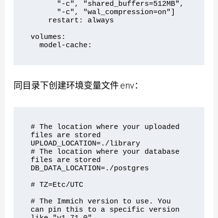
      "-c", "shared_buffers=512MB", 

      "-c", "wal_compression=on"]

    restart: always

volumes:

同目录下创建环境变量文件.env：
# The location where your uploaded 
files are stored

UPLOAD_LOCATION=./library

# The location where your database 
files are stored

DB_DATA_LOCATION=./postgres

# TZ=Etc/UTC

# The Immich version to use. You 
can pin this to a specific version 