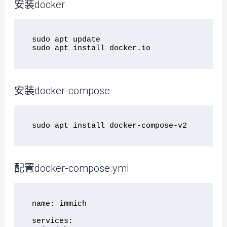
安装docker
sudo apt update

安装docker-compose
配置docker-compose.yml
name: immich

services:
