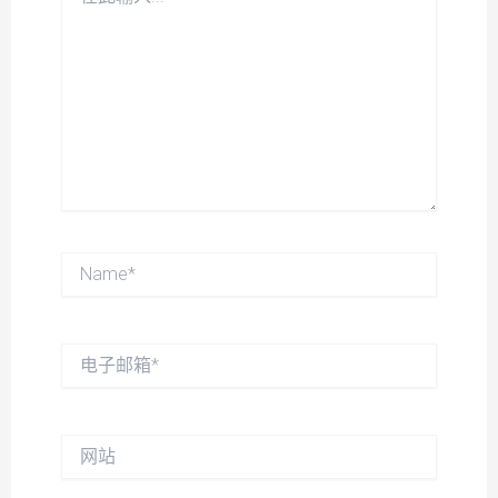
此
输
入...
Name*
电
子
邮
箱
*
网
站