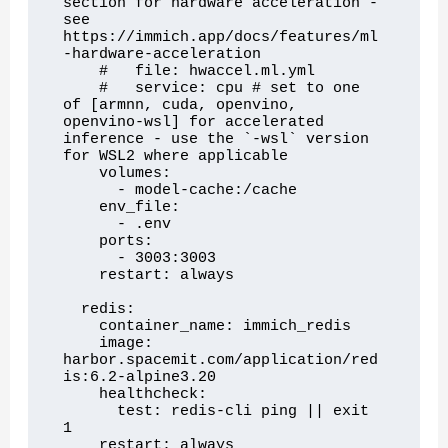
section for hardware acceleration - 
see 
https://immich.app/docs/features/ml
-hardware-acceleration

    #   file: hwaccel.ml.yml

    #   service: cpu # set to one 
of [armnn, cuda, openvino, 
openvino-wsl] for accelerated 
inference - use the `-wsl` version 
for WSL2 where applicable

    volumes:

      - model-cache:/cache

    env_file:

      - .env

    ports:

      - 3003:3003

    restart: always

  redis:

    container_name: immich_redis

    image: 
harbor.spacemit.com/application/red
is:6.2-alpine3.20

    healthcheck:

      test: redis-cli ping || exit 
1

    restart: always
