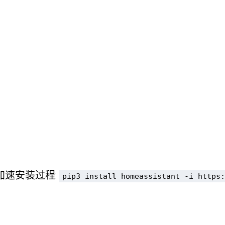
源加速安装过程:
pip3 install homeassistant -i https: