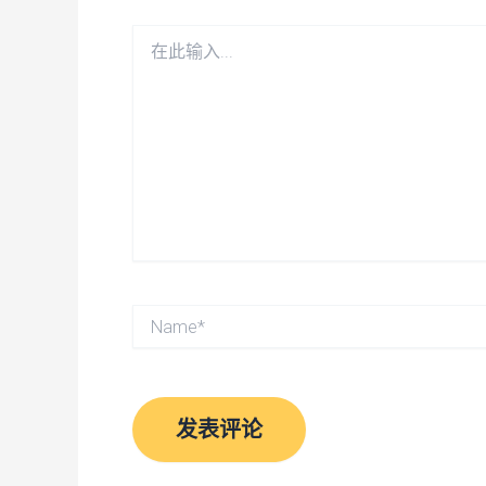
在
此
输
入...
Name*