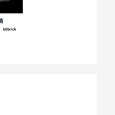
箱
：
bitbrick